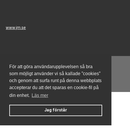
www.jm.se
För att göra användarupplevelsen så bra
som möjligt använder vi så kallade ”cookies”
och genom att surfa runt på denna webbplats
Denna hemsida är byggd med Smart Brf ®
accepterar du att det sparas en cookie-fil på
din enhet.
Läs mer
Jag förstår