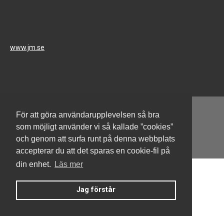
www.jm.se
För att göra användarupplevelsen så bra
som möjligt använder vi så kallade ”cookies”
och genom att surfa runt på denna webbplats
Denna hemsida är byggd med Smart Brf ®
accepterar du att det sparas en cookie-fil på
din enhet.
Läs mer
Jag förstår